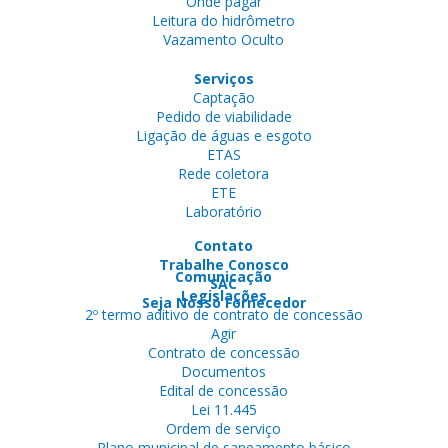
Onde pagar
Leitura do hidrômetro
Vazamento Oculto
Serviços
Captação
Pedido de viabilidade
Ligação de águas e esgoto
ETAS
Rede coletora
ETE
Laboratório
Contato
Trabalhe Conosco
Comunicação
SAC
Legislações
Seja Nosso Fornecedor
2º termo aditivo de contrato de concessão
Agir
Contrato de concessão
Documentos
Edital de concessão
Lei 11.445
Ordem de serviço
Plano municipal de saneamento básico