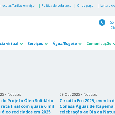
heça as Tarifas em vigor
Política de cobrança
Onde pagar
Leitura d
+ 55
Pl
ia virtual
Serviços
Água/Esgoto
Comunicação
025
•
Notícias
09 Out 2025
•
Notícias
 do Projeto Óleo Solidário
Circuito Eco 2025, evento d
 reta final com quase 6 mil
Conasa Águas de Itapema
e óleo reciclados em 2025
celebração ao Dia da Natu