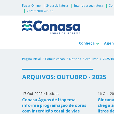
Pagar Online
2ª via da fatura
Entenda a sua fatura
Con
Vazamento Oculto
Conheça
Agênc
Página Inicial
Comunicacao
Noticias
Arquivos
2025 10
ARQUIVOS: OUTUBRO - 2025
17 Out 2025
•
Notícias
16 Out 2
Conasa Águas de Itapema
Gincana
informa programação de obras
chega à
com interdição total de vias
litros d