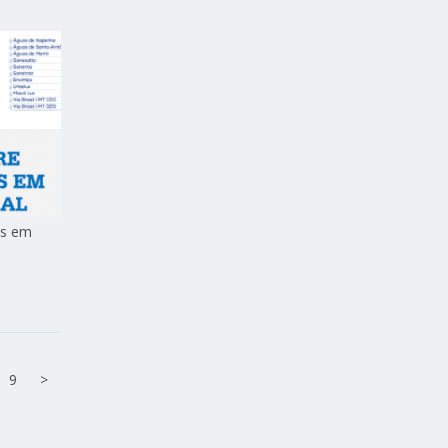
es em
9
>