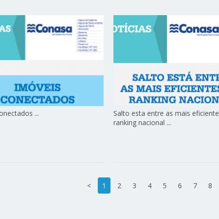
onectados ...
Salto esta entre as mais eficient
ranking nacional ...
<
1
2
3
4
5
6
7
8