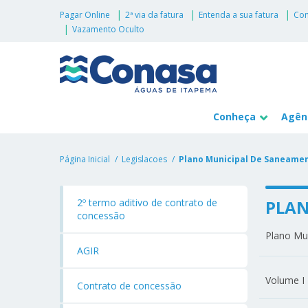
Pagar Online
2ª via da fatura
Entenda a sua fatura
Con
Vazamento Oculto
Conheça
Agênc
Página Inicial
Legislacoes
Plano Municipal De Saneamen
2º termo aditivo de contrato de
PLAN
concessão
Plano Mu
AGIR
Volume I
Contrato de concessão