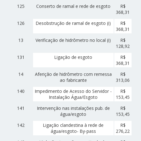
125
Conserto de ramal e rede de esgoto
R$
368,31
126
Desobstrução de ramal de esgoto (i)
R$
368,31
13
Verificação de hidrômetro no local (i)
R$
128,92
131
Ligação de esgoto
R$
368,31
14
Aferição de hidrômetro com remessa
R$
ao fabricante
313,06
140
Impedimento de Acesso do Servidor -
R$
Instalação Água/Esgoto
153,45
141
Intervenção nas instalações pub. de
R$
água/esgoto
153,45
142
Ligação clandestina à rede de
R$
água/esgoto- By-pass
276,22