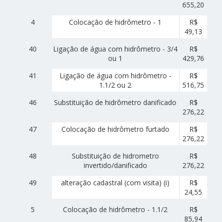
655,20
4
Colocação de hidrômetro - 1
R$
49,13
40
Ligação de água com hidrômetro - 3/4
R$
ou 1
429,76
41
Ligação de água com hidrômetro -
R$
1.1/2 ou 2
516,75
46
Substituição de hidrômetro danificado
R$
276,22
47
Colocação de hidrômetro furtado
R$
276,22
48
Substituição de hidrometro
R$
invertido/danificado
276,22
49
alteração cadastral (com visita) (i)
R$
24,55
5
Colocação de hidrômetro - 1.1/2
R$
85,94