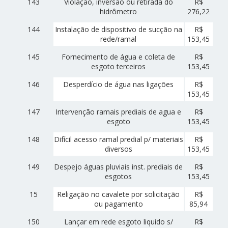
143
Violação, inversão ou retirada do
R$
hidrômetro
276,22
144
Instalação de dispositivo de sucção na
R$
rede/ramal
153,45
145
Fornecimento de água e coleta de
R$
esgoto terceiros
153,45
146
Desperdício de água nas ligações
R$
153,45
147
Intervenção ramais prediais de agua e
R$
esgoto
153,45
148
Difícil acesso ramal predial p/ materiais
R$
diversos
153,45
149
Despejo águas pluviais inst. prediais de
R$
esgotos
153,45
15
Religação no cavalete por solicitação
R$
ou pagamento
85,94
150
Lançar em rede esgoto liquido s/
R$