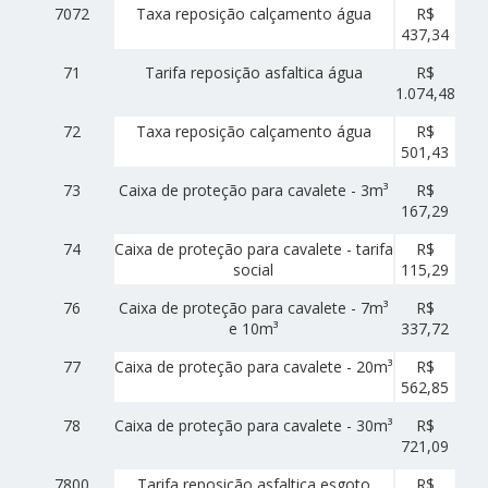
7072
Taxa reposição calçamento água
R$
437,34
71
Tarifa reposição asfaltica água
R$
1.074,48
72
Taxa reposição calçamento água
R$
501,43
73
Caixa de proteção para cavalete - 3m³
R$
167,29
74
Caixa de proteção para cavalete - tarifa
R$
social
115,29
76
Caixa de proteção para cavalete - 7m³
R$
e 10m³
337,72
77
Caixa de proteção para cavalete - 20m³
R$
562,85
78
Caixa de proteção para cavalete - 30m³
R$
721,09
7800
Tarifa reposição asfaltica esgoto
R$