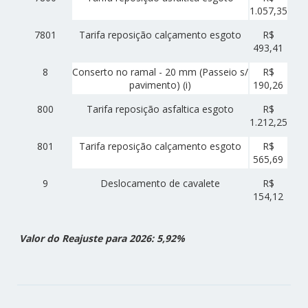
1.057,35
7801
Tarifa reposição calçamento esgoto
R$
493,41
8
Conserto no ramal - 20 mm (Passeio s/
R$
pavimento) (i)
190,26
800
Tarifa reposição asfaltica esgoto
R$
1.212,25
801
Tarifa reposição calçamento esgoto
R$
565,69
9
Deslocamento de cavalete
R$
154,12
Valor do Reajuste para 2026: 5,92%