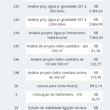
242
Análise proj. água p/ gravidade 201 à
R$
500 lotes
2.456,63
243
Análise proj. água p/ gravidade 501 à
R$
2.000 lotes
3.684,90
244
Análise projeto água p/ loteamento
R$
habitacional
7.365,94
245
Análise de projeto hidro-sanitário - até
R$
100 m²
61,38
246
Análise projeto hidro-sanitário de
R$
101até 500 m²
122,77
248
Análise projeto hidro-sanitário acima
R$
de 500 m²
153,45
26
Leitura para conta final (i)
R$ 6,14
3
Colocação de hidrômetro - 3/4
R$
42,97
39
Estudo de viabilidade ligação técnica
R$