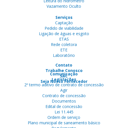
Leitura do hidrômetro
Vazamento Oculto
Serviços
Captação
Pedido de viabilidade
Ligação de águas e esgoto
ETAS
Rede coletora
ETE
Laboratório
Contato
Trabalhe Conosco
Comunicação
SAC
Legislações
Seja Nosso Fornecedor
2º termo aditivo de contrato de concessão
Agir
Contrato de concessão
Documentos
Edital de concessão
Lei 11.445
Ordem de serviço
Plano municipal de saneamento básico