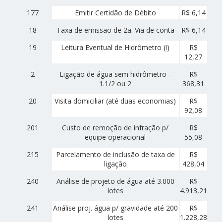
177
Emitir Certidão de Débito
R$ 6,14
18
Taxa de emissão de 2a. Via de conta
R$ 6,14
19
Leitura Eventual de Hidrômetro (i)
R$
12,27
2
Ligação de água sem hidrômetro -
R$
1.1/2 ou 2
368,31
20
Visita domiciliar (até duas economias)
R$
92,08
201
Custo de remoção de infração p/
R$
equipe operacional
55,08
215
Parcelamento de inclusão de taxa de
R$
ligação
428,04
240
Análise de projeto de água até 3.000
R$
lotes
4.913,21
241
Análise proj. água p/ gravidade até 200
R$
lotes
1.228,28