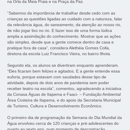
na Orla da Meia Praia e na Praça da Paz.
“Sabemos da importância de trabalhar desde cedo com as
crianças as questões ligadas ao cuidado com a natureza, falar
da relevância água, do saneamento, da atenção ao nosso rio,
de não jogar lixo no rio. E fazer isso de uma forma lúdica
amplia a assimilação do conhecimento. Mostrar que as ações
são simples, desde que a gente comece dentro de casa e
pratique fora de casa”, considera Alethéia Gomes Colla,
diretora da escola Luiz Francisco Vieira, no bairro Ilhota.
Segundo ela, os alunos se divertiram enquanto aprenderam.
“Eles ficaram bem felizes e agitados. E a gente entende essa
euforia, porque estavam com saudades desse tipo de
atividade, depois de dois anos de pandemia sem poder
receber teatro na escola”, comentou, agradecendo a iniciativa
da Conasa Águas de Itapema e Faaci- – Fundação Ambiental
Área Costeira de Itapema, e do apoio da Secretaria Municipal
de Turismo, Cultura e Desenvolvimento Econômico.
O primeiro dia de programação da Semana do Dia Mundial da
Água envolveu cerca de 120 crianças e pré-adolescentes do
quarto ao sexto ano, num momento de descontração,