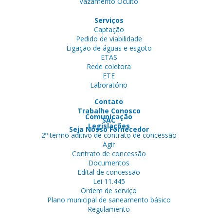
Vazamento Oculto
Serviços
Captação
Pedido de viabilidade
Ligação de águas e esgoto
ETAS
Rede coletora
ETE
Laboratório
Contato
Trabalhe Conosco
Comunicação
SAC
Legislações
Seja Nosso Fornecedor
2º termo aditivo de contrato de concessão
Agir
Contrato de concessão
Documentos
Edital de concessão
Lei 11.445
Ordem de serviço
Plano municipal de saneamento básico
Regulamento