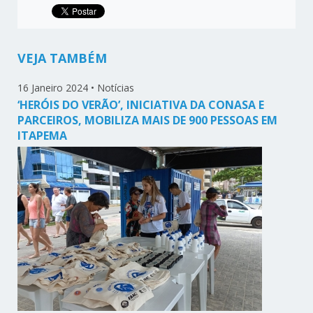
VEJA TAMBÉM
16 Janeiro 2024
•
Notícias
‘HERÓIS DO VERÃO’, INICIATIVA DA CONASA E
PARCEIROS, MOBILIZA MAIS DE 900 PESSOAS EM
ITAPEMA