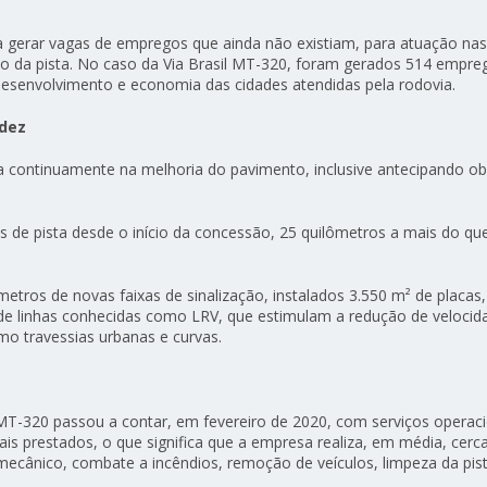
 gerar vagas de empregos que ainda não existiam, para atuação nas
̧ão da pista. No caso da Via Brasil MT-320, foram gerados 514 empre
 desenvolvimento e economia das cidades atendidas pela rodovia.
idez
a continuamente na melhoria do pavimento, inclusive antecipando obr
 de pista desde o início da concessão, 25 quilômetros a mais do qu
etros de novas faixas de sinalização, instalados 3.550 m² de placas,
 de linhas conhecidas como LRV, que estimulam a redução de veloci
o travessias urbanas e curvas.
MT-320 passou a contar, em fevereiro de 2020, com serviços operaci
ais prestados, o que significa que a empresa realiza, em média, cerc
ecânico, combate a incêndios, remoção de veículos, limpeza da pis