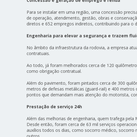
Concessão é geração de emprego e renda
Para se instalar em uma região, uma concessão precisa
de operação, atendimento, gestão, obras e conservac
diretos e 652 empregos indiretos, contribuindo para o
Engenharia para elevar a segurança e trazem flu
No âmbito da infraestrutura da rodovia, a empresa atu
contratuais.
Ao todo, já foram melhorados cerca de 120 quilômetros
como obrigação contratual.
Além do pavimento, foram pintados cerca de 300 quilôm
metros de defesas metálicas (guard-rail) e 400 metros
pontos que demandam mais atenção do motorista, com
Prestação de serviço 24h
Além das melhorias de engenharia, quem trafega pela 
Desde então, foram cerca de 63 mil serviços operacion
auxílios todos os dias, como socorro médico, socorro m
outros.