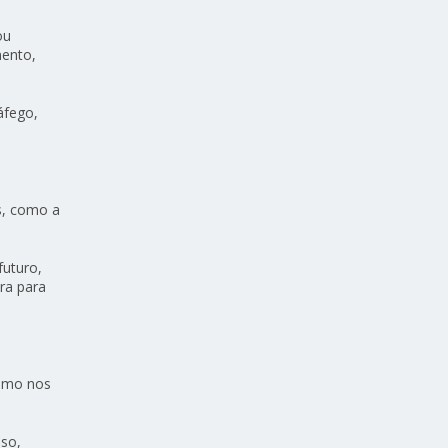
ou
mento,
áfego,
s, como a
futuro,
ra para
esmo nos
nso,