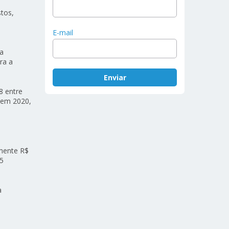
stos,
E-mail
 a
ra a
8 entre
, em 2020,
amente R$
,5
a