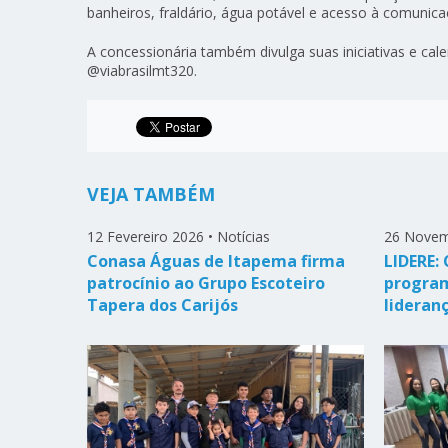
banheiros, fraldário, água potável e acesso à comuni
A concessionária também divulga suas iniciativas e cal
@viabrasilmt320.
VEJA TAMBÉM
12 Fevereiro 2026
•
Notícias
26 Novem
Conasa Águas de Itapema firma
LIDERE:
patrocínio ao Grupo Escoteiro
program
Tapera dos Carijós
lideran