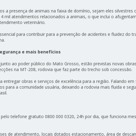
os a presença de animais na faixa de domínio, sejam eles silvestres 
e 4 mil atendimentos relacionados a animais, o que inclui o afugenta
ndimento veterinário.
 essencial para contribuir para a prevenção de acidentes e fluidez do tr
na.
egurança e mais benefícios
unto ao poder público do Mato Grosso, estão previstas novas obra
secções na MT-208, rodovia que faz parte do trecho sob concessão.
ntregar obras e serviços de excelência para a região. Falando em 
os para a comunidade usuária, deixando a rodovia mais fluida e segu
sil.
s pelo telefone gratuito 0800 000 0320, 24h por dia, que funciona m
2 bases de atendimento, locais dotados estacionamento, área de desca