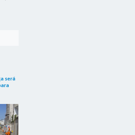
ça será
para