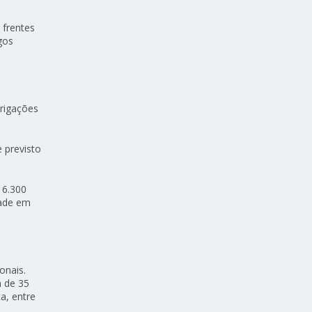
 frentes
gos
igações
e previsto
 6.300
dade em
onais.
a de 35
ta, entre