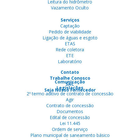
Leitura do hidrômetro
Vazamento Oculto
Serviços
Captação
Pedido de viabilidade
Ligação de águas e esgoto
ETAS
Rede coletora
ETE
Laboratório
Contato
Trabalhe Conosco
Comunicação
SAC
Legislações
Seja Nosso Fornecedor
2º termo aditivo de contrato de concessão
Agir
Contrato de concessão
Documentos
Edital de concessão
Lei 11.445
Ordem de serviço
Plano municipal de saneamento básico