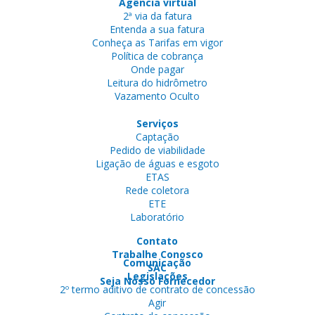
Agência virtual
2ª via da fatura
Entenda a sua fatura
Conheça as Tarifas em vigor
Política de cobrança
Onde pagar
Leitura do hidrômetro
Vazamento Oculto
Serviços
Captação
Pedido de viabilidade
Ligação de águas e esgoto
ETAS
Rede coletora
ETE
Laboratório
Contato
Trabalhe Conosco
Comunicação
SAC
Legislações
Seja Nosso Fornecedor
2º termo aditivo de contrato de concessão
Agir