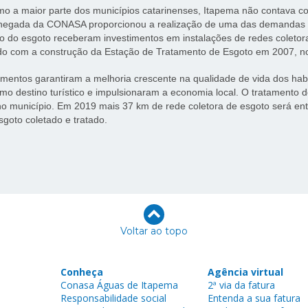
o a maior parte dos municípios catarinenses, Itapema não contava c
chegada da CONASA proporcionou a realização de uma das demandas ma
o do esgoto receberam investimentos em instalações de redes coletoras
o com a construção da Estação de Tratamento de Esgoto em 2007, no
imentos garantiram a melhoria crescente na qualidade de vida dos hab
mo destino turístico e impulsionaram a economia local. O tratamento 
o município. Em 2019 mais 37 km de rede coletora de esgoto será entr
goto coletado e tratado.
Voltar ao topo
Conheça
Agência virtual
Conasa Águas de Itapema
2ª via da fatura
Responsabilidade social
Entenda a sua fatura