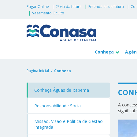
Pagar Online
2ª via da fatura
Entenda a sua fatura
Con
Vazamento Oculto
Conheça
Agênc
Página Inicial
Conheca
Conheça Águas de Itapema
CONH
A concess
Responsabilidade Social
significa
Missão, Visão e Política de Gestão
Integrada