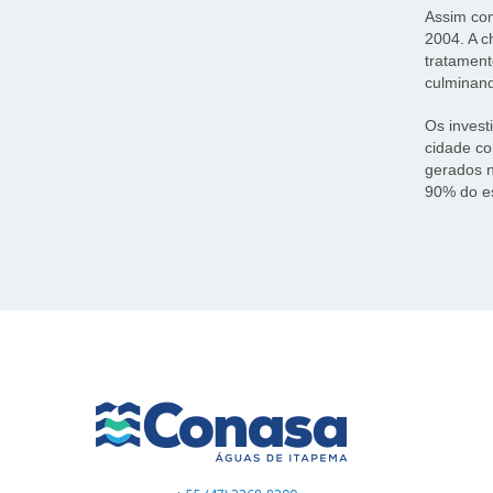
Assim com
2004. A 
tratament
culminand
Os invest
cidade co
gerados n
90% do es