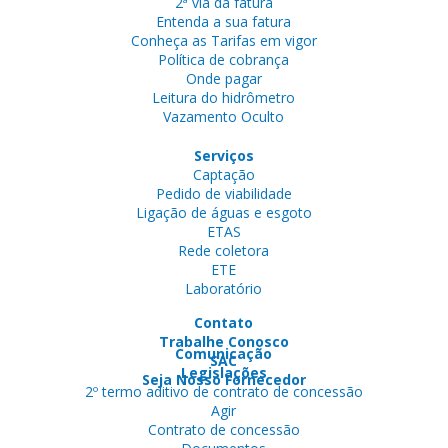
2ª via da fatura
Entenda a sua fatura
Conheça as Tarifas em vigor
Política de cobrança
Onde pagar
Leitura do hidrômetro
Vazamento Oculto
Serviços
Captação
Pedido de viabilidade
Ligação de águas e esgoto
ETAS
Rede coletora
ETE
Laboratório
Contato
Trabalhe Conosco
Comunicação
SAC
Legislações
Seja Nosso Fornecedor
2º termo aditivo de contrato de concessão
Agir
Contrato de concessão