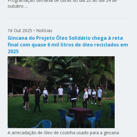
Programação semanal de obras do dia 20 ao dia 24 de
outubro ...
16 Out 2025
•
Notícias
Gincana do Projeto Óleo Solidário chega à reta
final com quase 6 mil litros de óleo reciclados em
2025
A arrecadação de óleo de cozinha usado para a gincana